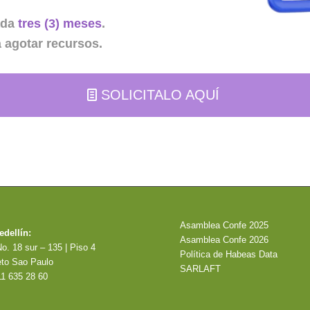
cada
tres (3) meses
.
 agotar recursos.
SOLICITALO AQUÍ
Asamblea Confe 2025
edellín:
Asamblea Confe 2026
o. 18 sur – 135 | Piso 4
Política de Habeas Data
to Sao Paulo
SARLAFT
11 635 28 60