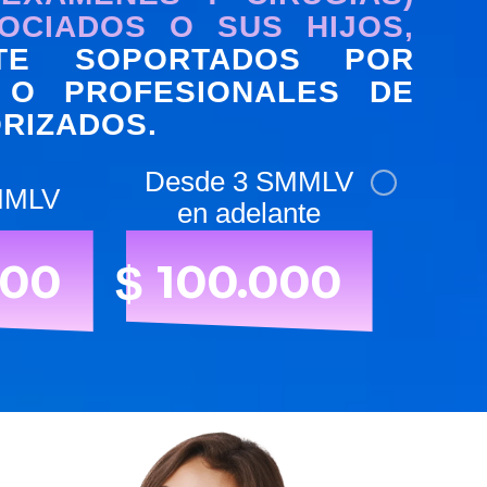
OCIADOS O SUS HIJOS,
NTE SOPORTADOS POR
 O PROFESIONALES DE
RIZADOS.
Desde 3 SMMLV
MMLV
en adelante
000
100.000
$