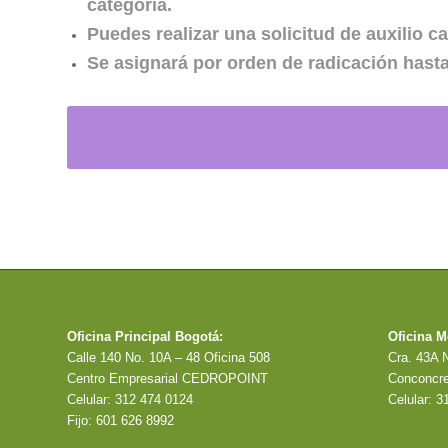
categoría.
Puedes realizar una solicitud de auxilio 
Se asignará por orden de radicación hasta
Oficina Principal Bogotá:
Oficina M
Calle 140 No. 10A – 48 Oficina 508
Cra. 43A N
Centro Empresarial CEDROPOINT
Conconcre
Celular: 312 474 0124
Celular: 3
Fijo: 601 626 8992